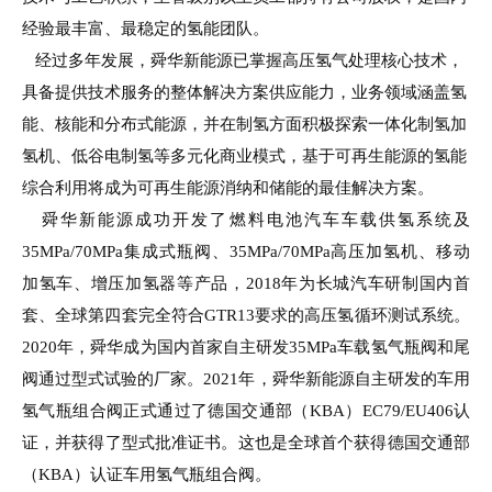
经验最丰富、最稳定的氢能团队。
经过多年发展，舜华新能源已掌握高压氢气处理核心技术，
具备提供技术服务的整体解决方案供应能力，业务领域涵盖氢
能、核能和分布式能源，并在制氢方面积极探索一体化制氢加
氢机、低谷电制氢等多元化商业模式，基于可再生能源的氢能
综合利用将成为可再生能源消纳和储能的最佳解决方案。
舜华新能源成功开发了燃料电池汽车车载供氢系统及
35MPa/70MPa
集成式瓶阀、
35MPa/70MPa
高压加氢机、移动
加氢车、增压加氢器等产品，
2018
年为长城汽车研制国内首
套、全球第四套完全符合GTR13要求的高压氢循环测试系统。
2020年，舜华成为国内首家自主研发35MPa车载氢气瓶阀和尾
阀通过型式试验的厂家。2021年，舜华新能源自主研发的车用
氢气瓶组合阀正式通过了德国交通部（KBA）EC79/EU406认
证，并获得了型式批准证书。这也是全球首个获得德国交通部
（KBA）认证车用氢气瓶组合阀。