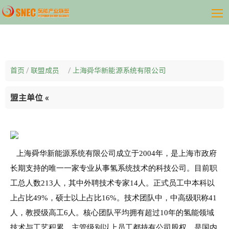
首页
/
联盟成员
/
上海舜华新能源系统有限公司
盟主单位
«
上海舜华新能源系统有限公司成立于
2004
年，是上海市政府
长期支持的唯一一家专业从事氢系统技术的科技公司。目前职
工总人数
213
人，其中外聘技术专家
14
人。正式员工中本科以
上占比
49%
，硕士以上占比
16%
。技术团队中，中高级职称
41
人，教授级高工
6
人。核心团队平均拥有超过
10
年的氢能领域
技术与工艺积累，主管级别以上员工都持有公司股权，是国内