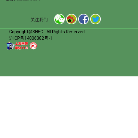
关注我们
Copyright@SNEC - All Rights Reserved.
沪ICP备14006382号-1