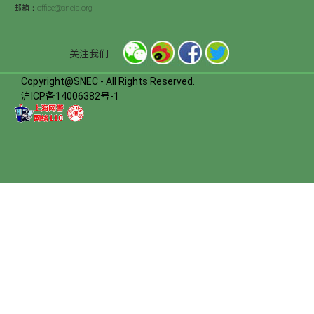
邮箱：office@sneia.org
关注我们
Copyright@SNEC - All Rights Reserved.
沪ICP备14006382号-1